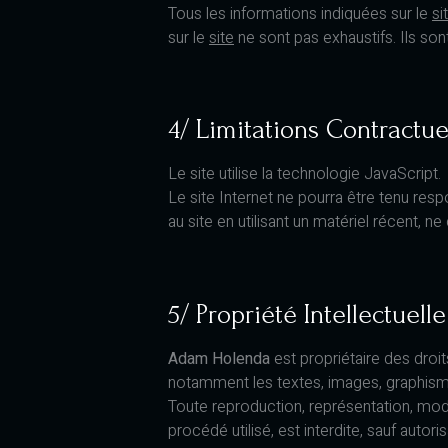
Tous les informations indiquées sur le
si
sur le
site
ne sont pas exhaustifs. Ils so
4/ Limitations Contractu
Le site utilise la technologie JavaScript.
Le site Internet ne pourra être tenu res
au site en utilisant un matériel récent, 
5/ Propriété Intellectuell
Adam Holenda
est propriétaire des droit
notamment les textes, images, graphismes
Toute reproduction, représentation, modi
procédé utilisé, est interdite, sauf autori