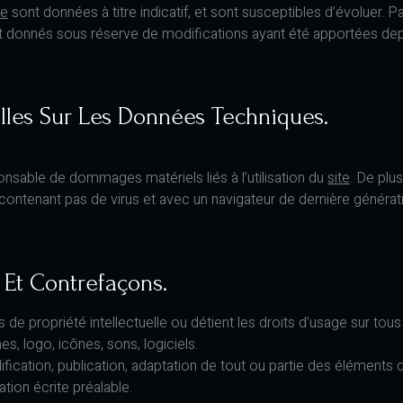
te
sont données à titre indicatif, et sont susceptibles d’évoluer. Pa
nt donnés sous réserve de modifications ayant été apportées depu
elles Sur Les Données Techniques.
ponsable de dommages matériels liés à l’utilisation du
site
. De plus
ne contenant pas de virus et avec un navigateur de dernière générat
e Et Contrefaçons.
s de propriété intellectuelle ou détient les droits d’usage sur tous
, logo, icônes, sons, logiciels.
fication, publication, adaptation de tout ou partie des éléments d
sation écrite préalable.