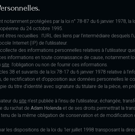
ersonnelles.
 notamment protégées par la loi n° 78-87 du 6 janvier 1978, la loi
uropéenne du 24 octobre 1995.
t êtres recueillies : l’URL des liens par l’intermédiaire desquels l
cole Internet (IP) de l’utilisateur.
collecte des informations personnelles relatives à l’utilisateur q
nit ces informations en toute connaissance de cause, notamment lo
u
site
l’obligation ou non de fournir ces informations.
 38 et suivants de la loi 78-17 du 6 janvier 1978 relative à l’info
cès, de rectification et d’opposition aux données personnelles le
 du titre d’identité avec signature du titulaire de la pièce, en pr
isateur du
site
n’est publiée à l’insu de l’utilisateur, échangée, tr
se du rachat de
Adam Holenda
et de ses droits permettrait la tra
r tenu de la même obligation de conservation et de modification de
es dispositions de la loi du 1er juillet 1998 transposant la dire