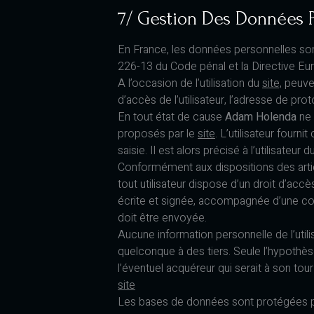
7/ Gestion Des Données P
En France, les données personnelles sont
226-13 du Code pénal et la Directive E
A l’occasion de l’utilisation du
site,
peuven
d’accès de l’utilisateur, l’adresse de proto
En tout état de cause
Adam Holenda
ne 
proposés par le
site
. L’utilisateur four
saisie. Il est alors précisé à l’utilisateur d
Conformément aux dispositions des articles
tout utilisateur dispose d’un droit d’ac
écrite et signée, accompagnée d’une copie
doit être envoyée.
Aucune information personnelle de l’util
quelconque à des tiers. Seule l’hypothè
l’éventuel acquéreur qui serait à son tou
site
Les bases de données sont protégées par l