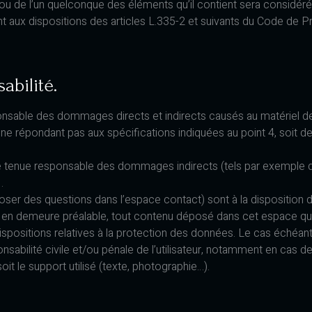
e ou de l’un quelconque des éléments qu’il contient sera considé
ux dispositions des articles L.335-2 et suivants du Code de Prop
abilité.
nsable des dommages directs et indirects causés au matériel de l’
iel ne répondant pas aux spécifications indiquées au point 4, soit d
e tenue responsable des dommages indirects (tels par exemple q
.
oser des questions dans l’espace contact) sont à la disposition de
 en demeure préalable, tout contenu déposé dans cet espace qui c
dispositions relatives à la protection des données. Le cas échéan
onsabilité civile et/ou pénale de l’utilisateur, notamment en cas d
it le support utilisé (texte, photographie…).