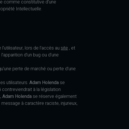
rée comme constitutive d’une
riété Intellectuelle.
utilisateur, lors de l’accès au
site
, et
e l’apparition d’un bug ou d’une
u’une perte de marché ou perte d’une
s utilisateurs.
Adam Holenda
se
ontreviendrait à la législation
t,
Adam Holenda
se réserve également
e message à caractère raciste, injurieux,